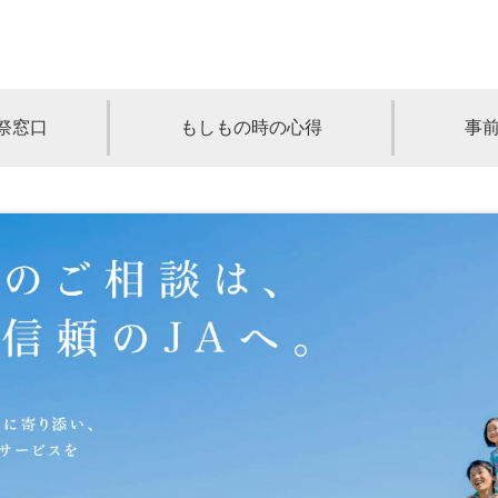
祭窓口
もしもの時の心得
事
青森
岩手
宮城
秋田
山形
奈川
千葉
埼玉
群馬
栃木
静岡
岐阜
三重
新潟
長野
京都
兵庫
奈良
滋賀
和歌山
岡山
山口
鳥取
島根
徳島
長崎
佐賀
熊本
大分
宮崎
鹿