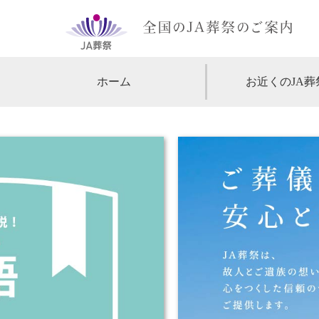
ホーム
お近くのJA葬
【北海道・東北】
北海道
【関東】
東京
神
【中部・甲信越】
愛知
【関西】
大阪
【中国・四国】
広島
【九州・沖縄】
福岡