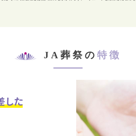
JA葬祭の
特徴