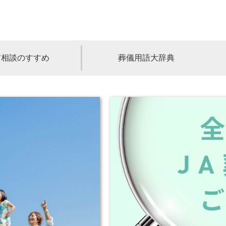
前相談のすすめ
葬儀用語大辞典
福島
茨城
山梨
福井
石川
富山
高知
愛媛
香川
児島
沖縄