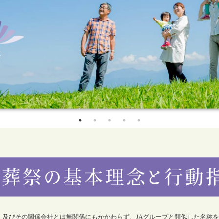
合）及びその関係会社とは無関係にもかかわらず、JAグループと類似した名称