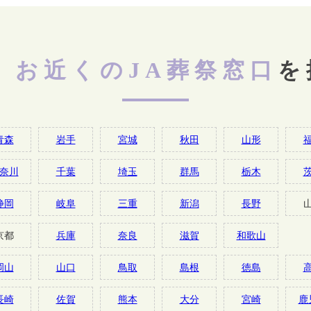
お近くのJA葬祭窓口
を
青森
岩手
宮城
秋田
山形
奈川
千葉
埼玉
群馬
栃木
静岡
岐阜
三重
新潟
長野
京都
兵庫
奈良
滋賀
和歌山
岡山
山口
鳥取
島根
徳島
長崎
佐賀
熊本
大分
宮崎
鹿