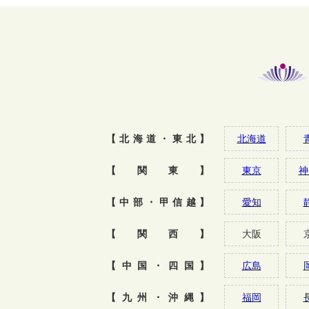
【北海道・東北】
北海道
【関東】
東京
神
【中部・甲信越】
愛知
【関西】
大阪
【中国・四国】
広島
【九州・沖縄】
福岡