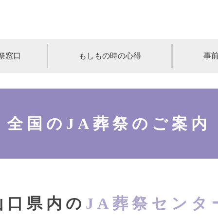
祭窓口
もしもの時の心得
事
青森
岩手
宮城
秋田
山形
奈川
千葉
埼玉
群馬
栃木
全国のJA葬祭のご案内
静岡
岐阜
三重
新潟
長野
京都
兵庫
奈良
滋賀
和歌山
岡山
山口
鳥取
島根
徳島
長崎
佐賀
熊本
大分
宮崎
鹿
山口県内の
JA葬祭センタ