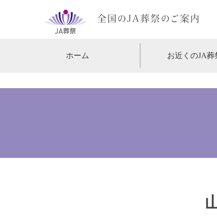
ホーム
お近くのJA葬
【北海道・東北】
北海道
【関東】
東京
神
【中部・甲信越】
愛知
【関西】
大阪
【中国・四国】
広島
【九州・沖縄】
福岡