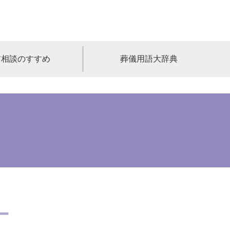
前相談のすすめ
葬儀用語大辞典
福島
茨城
山梨
福井
石川
富山
高知
愛媛
香川
児島
沖縄
ー