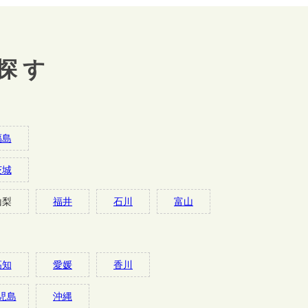
探す
福島
茨城
山梨
福井
石川
富山
高知
愛媛
香川
児島
沖縄