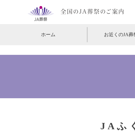
ホーム
お近くのJA葬
【北海道・東北】
北海道
【関東】
東京
神
【中部・甲信越】
愛知
【関西】
大阪
【中国・四国】
広島
【九州・沖縄】
福岡
JAふ