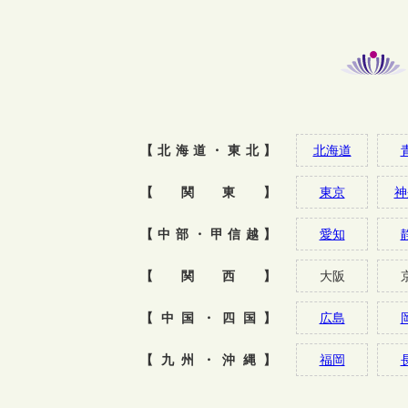
【北海道・東北】
北海道
【関東】
東京
神
【中部・甲信越】
愛知
【関西】
大阪
【中国・四国】
広島
【九州・沖縄】
福岡