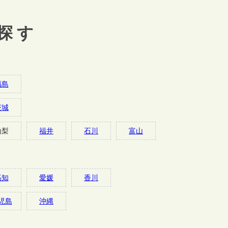
探す
福島
茨城
山梨
福井
石川
富山
高知
愛媛
香川
児島
沖縄