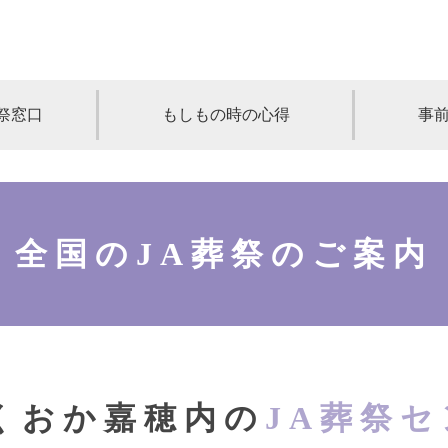
祭窓口
もしもの時の心得
事
青森
岩手
宮城
秋田
山形
奈川
千葉
埼玉
群馬
栃木
全国のJA葬祭のご案内
静岡
岐阜
三重
新潟
長野
京都
兵庫
奈良
滋賀
和歌山
岡山
山口
鳥取
島根
徳島
長崎
佐賀
熊本
大分
宮崎
鹿
くおか嘉穂内の
JA葬祭