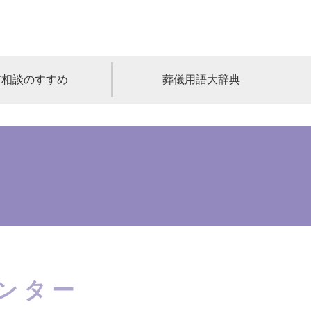
前相談のすすめ
葬儀用語大辞典
福島
茨城
山梨
福井
石川
富山
高知
愛媛
香川
児島
沖縄
センター