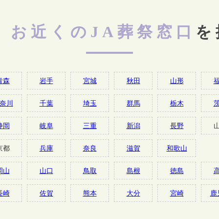
お近くのJA葬祭窓口
を
青森
岩手
宮城
秋田
山形
奈川
千葉
埼玉
群馬
栃木
静岡
岐阜
三重
新潟
長野
京都
兵庫
奈良
滋賀
和歌山
岡山
山口
鳥取
島根
徳島
長崎
佐賀
熊本
大分
宮崎
鹿