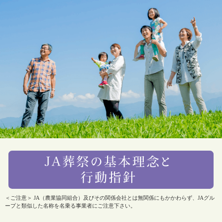
＜ご注意＞ JA（農業協同組合）及びその関係会社とは無関係にもかかわらず、JAグル
ープと類似した名称を名乗る事業者にご注意下さい。