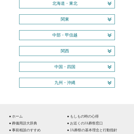
北海道・東北
関東
中部・甲信越
関西
中国・四国
九州・沖縄
● ホーム
● もしもの時の心得
● 葬儀用語大辞典
● お近くのJA葬祭窓口
● 事前相談のすすめ
● JA葬祭の基本理念と行動指針