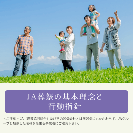
＜ご注意＞ JA（農業協同組合）及びその関係会社とは無関係にもかかわらず、JAグル
ープと類似した名称を名乗る事業者にご注意下さい。