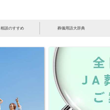
前相談のすすめ
葬儀用語大辞典
福島
茨城
山梨
福井
石川
富山
高知
愛媛
香川
児島
沖縄