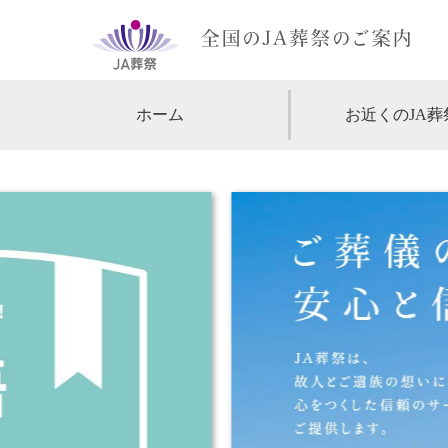
ホーム
お近くのJA葬
【北海道・東北】
北海道
【関東】
東京
神
【中部・甲信越】
愛知
【関西】
大阪
【中国・四国】
広島
【九州・沖縄】
福岡