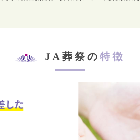
JA葬祭の
特徴