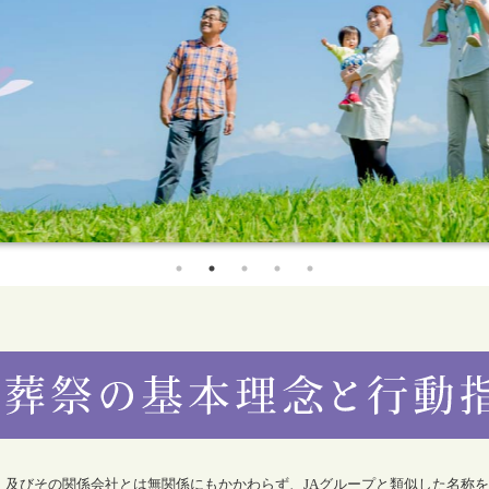
合）及びその関係会社とは無関係にもかかわらず、JAグループと類似した名称