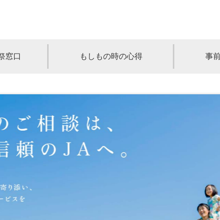
祭窓口
もしもの時の心得
事
青森
岩手
宮城
秋田
山形
奈川
千葉
埼玉
群馬
栃木
静岡
岐阜
三重
新潟
長野
京都
兵庫
奈良
滋賀
和歌山
岡山
山口
鳥取
島根
徳島
長崎
佐賀
熊本
大分
宮崎
鹿