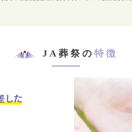
JA葬祭の
特徴