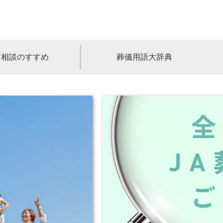
前相談のすすめ
葬儀用語大辞典
福島
茨城
山梨
福井
石川
富山
高知
愛媛
香川
児島
沖縄