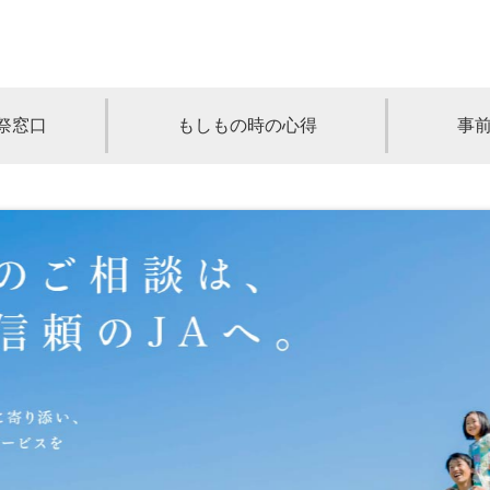
祭窓口
もしもの時の心得
事
青森
岩手
宮城
秋田
山形
奈川
千葉
埼玉
群馬
栃木
静岡
岐阜
三重
新潟
長野
京都
兵庫
奈良
滋賀
和歌山
岡山
山口
鳥取
島根
徳島
長崎
佐賀
熊本
大分
宮崎
鹿