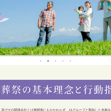
合）及びその関係会社とは無関係にもかかわらず、JAグループと類似した名称