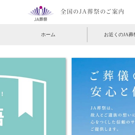
ホーム
お近くのJA葬
【北海道・東北】
北海道
【関東】
東京
神
【中部・甲信越】
愛知
【関西】
大阪
【中国・四国】
広島
【九州・沖縄】
福岡