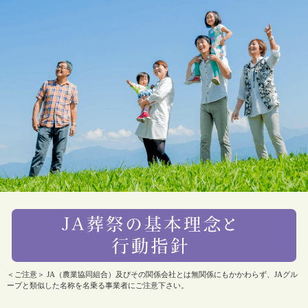
＜ご注意＞ JA（農業協同組合）及びその関係会社とは無関係にもかかわらず、JAグル
ープと類似した名称を名乗る事業者にご注意下さい。