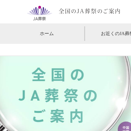
ホーム
お近くのJA葬
【北海道・東北】
北海道
【関東】
東京
神
【中部・甲信越】
愛知
【関西】
大阪
【中国・四国】
広島
【九州・沖縄】
福岡