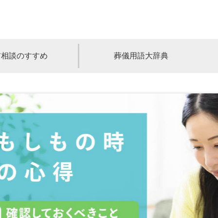
前相談のすすめ
葬儀用語大辞典
福島
茨城
山梨
福井
石川
富山
高知
愛媛
香川
児島
沖縄