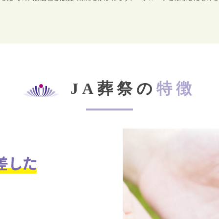
JA葬祭の
特徴