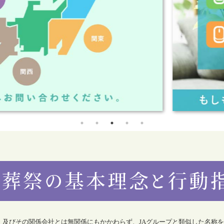
合）及びその関係会社とは無関係にもかかわらず、JAグループと類似した名称