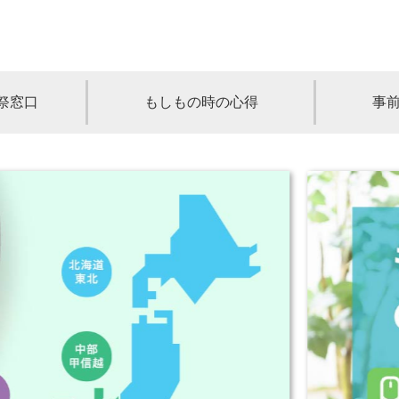
祭窓口
もしもの時の心得
事
青森
岩手
宮城
秋田
山形
奈川
千葉
埼玉
群馬
栃木
静岡
岐阜
三重
新潟
長野
京都
兵庫
奈良
滋賀
和歌山
岡山
山口
鳥取
島根
徳島
長崎
佐賀
熊本
大分
宮崎
鹿