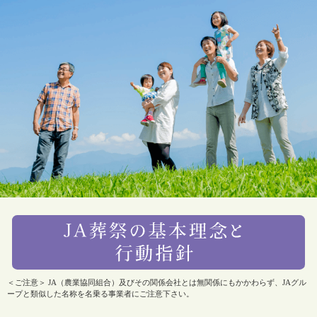
＜ご注意＞ JA（農業協同組合）及びその関係会社とは無関係にもかかわらず、JAグル
ープと類似した名称を名乗る事業者にご注意下さい。