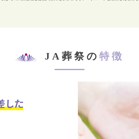
JA葬祭の
特徴