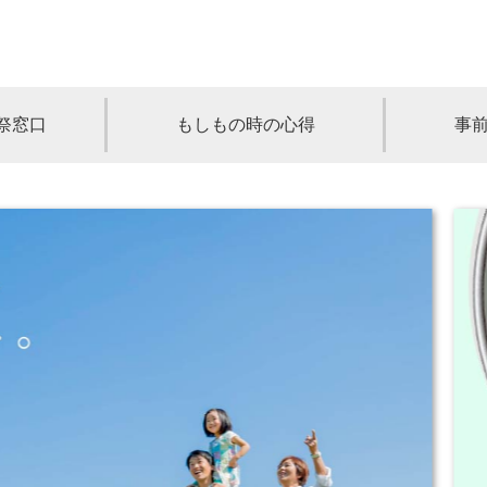
祭窓口
もしもの時の心得
事
青森
岩手
宮城
秋田
山形
奈川
千葉
埼玉
群馬
栃木
静岡
岐阜
三重
新潟
長野
京都
兵庫
奈良
滋賀
和歌山
岡山
山口
鳥取
島根
徳島
長崎
佐賀
熊本
大分
宮崎
鹿