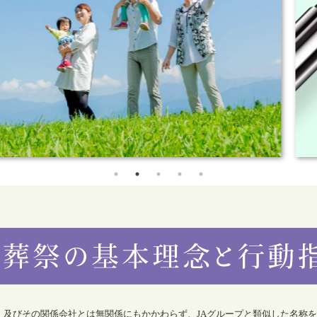
合）及びその関係会社とは無関係にもかかわらず、JAグループと類似した名称