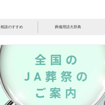
前相談のすすめ
葬儀用語大辞典
福島
茨城
山梨
福井
石川
富山
高知
愛媛
香川
児島
沖縄