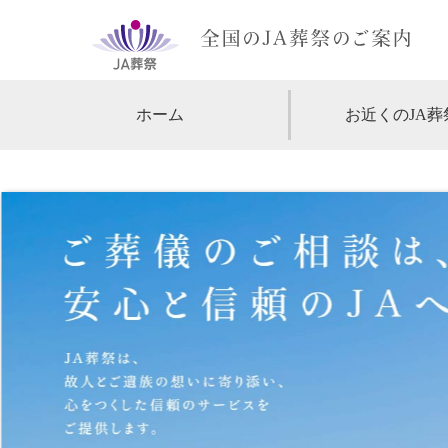
ホーム
お近くのJA葬
【北海道・東北】
北海道
【関東】
東京
神
【中部・甲信越】
愛知
【関西】
大阪
【中国・四国】
広島
【九州・沖縄】
福岡