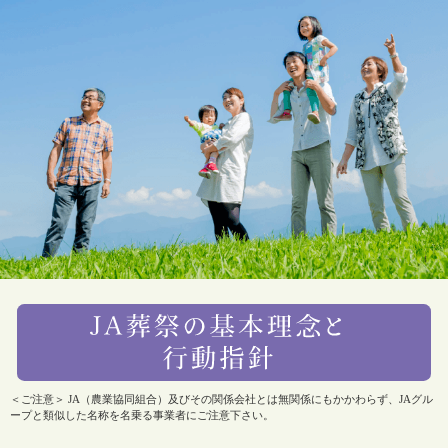
＜ご注意＞ JA（農業協同組合）及びその関係会社とは無関係にもかかわらず、JAグル
ープと類似した名称を名乗る事業者にご注意下さい。