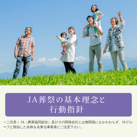
＜ご注意＞ JA（農業協同組合）及びその関係会社とは無関係にもかかわらず、JAグル
ープと類似した名称を名乗る事業者にご注意下さい。