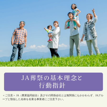
＜ご注意＞ JA（農業協同組合）及びその関係会社とは無関係にもかかわらず、JAグル
ープと類似した名称を名乗る事業者にご注意下さい。