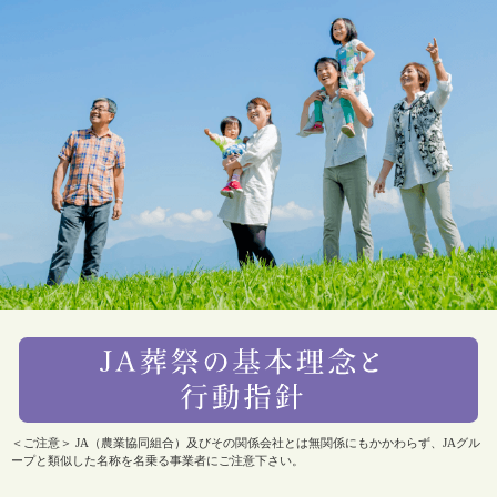
＜ご注意＞ JA（農業協同組合）及びその関係会社とは無関係にもかかわらず、JAグル
ープと類似した名称を名乗る事業者にご注意下さい。