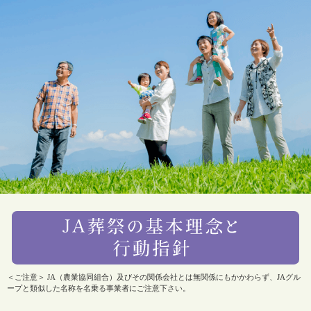
＜ご注意＞ JA（農業協同組合）及びその関係会社とは無関係にもかかわらず、JAグル
ープと類似した名称を名乗る事業者にご注意下さい。