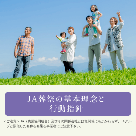
＜ご注意＞ JA（農業協同組合）及びその関係会社とは無関係にもかかわらず、JAグル
ープと類似した名称を名乗る事業者にご注意下さい。