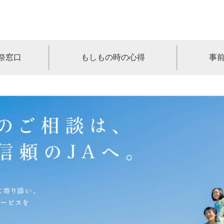
祭窓口
もしもの時の心得
事
青森
岩手
宮城
秋田
山形
奈川
千葉
埼玉
群馬
栃木
静岡
岐阜
三重
新潟
長野
京都
兵庫
奈良
滋賀
和歌山
岡山
山口
鳥取
島根
徳島
長崎
佐賀
熊本
大分
宮崎
鹿