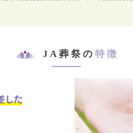
JA葬祭の
特徴