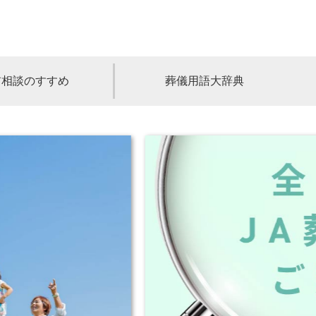
前相談のすすめ
葬儀用語大辞典
福島
茨城
山梨
福井
石川
富山
高知
愛媛
香川
児島
沖縄