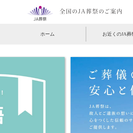
ホーム
お近くのJA葬
【北海道・東北】
北海道
【関東】
東京
神
【中部・甲信越】
愛知
【関西】
大阪
【中国・四国】
広島
【九州・沖縄】
福岡