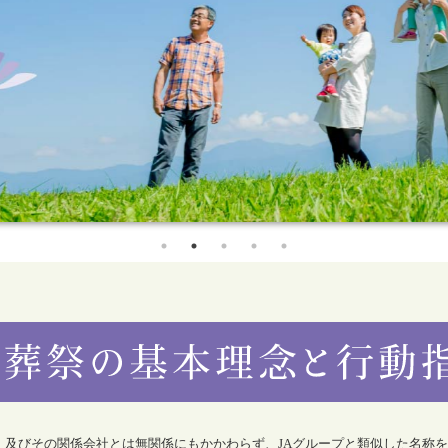
合）及びその関係会社とは無関係にもかかわらず、JAグループと類似した名称