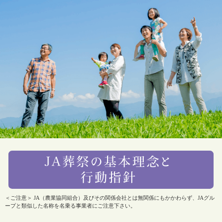
＜ご注意＞ JA（農業協同組合）及びその関係会社とは無関係にもかかわらず、JAグル
ープと類似した名称を名乗る事業者にご注意下さい。