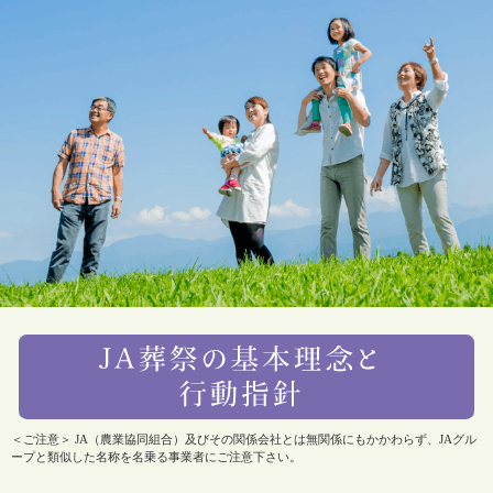
＜ご注意＞ JA（農業協同組合）及びその関係会社とは無関係にもかかわらず、JAグル
ープと類似した名称を名乗る事業者にご注意下さい。