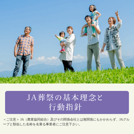
＜ご注意＞ JA（農業協同組合）及びその関係会社とは無関係にもかかわらず、JAグル
ープと類似した名称を名乗る事業者にご注意下さい。