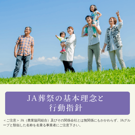
＜ご注意＞ JA（農業協同組合）及びその関係会社とは無関係にもかかわらず、JAグル
ープと類似した名称を名乗る事業者にご注意下さい。