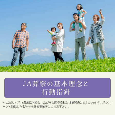
＜ご注意＞ JA（農業協同組合）及びその関係会社とは無関係にもかかわらず、JAグル
ープと類似した名称を名乗る事業者にご注意下さい。