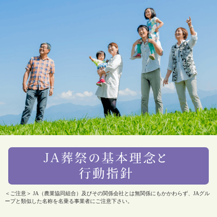
＜ご注意＞ JA（農業協同組合）及びその関係会社とは無関係にもかかわらず、JAグル
ープと類似した名称を名乗る事業者にご注意下さい。