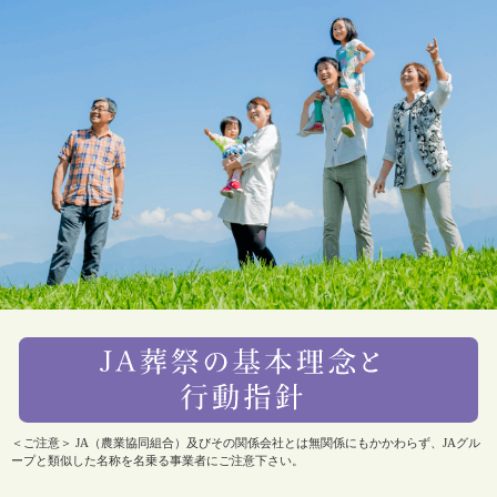
＜ご注意＞ JA（農業協同組合）及びその関係会社とは無関係にもかかわらず、JAグル
ープと類似した名称を名乗る事業者にご注意下さい。