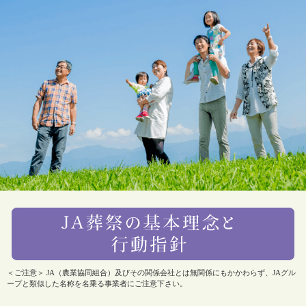
＜ご注意＞ JA（農業協同組合）及びその関係会社とは無関係にもかかわらず、JAグル
ープと類似した名称を名乗る事業者にご注意下さい。