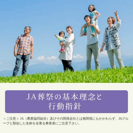
＜ご注意＞ JA（農業協同組合）及びその関係会社とは無関係にもかかわらず、JAグル
ープと類似した名称を名乗る事業者にご注意下さい。