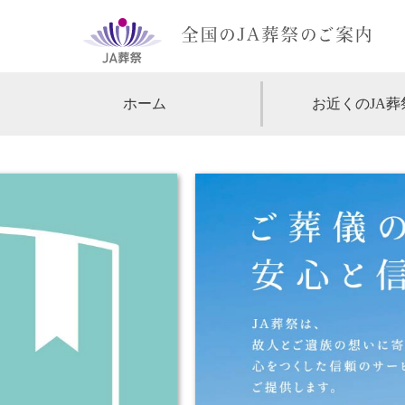
ホーム
お近くのJA葬
【北海道・東北】
北海道
【関東】
東京
神
【中部・甲信越】
愛知
【関西】
大阪
【中国・四国】
広島
【九州・沖縄】
福岡