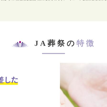
JA葬祭の
特徴