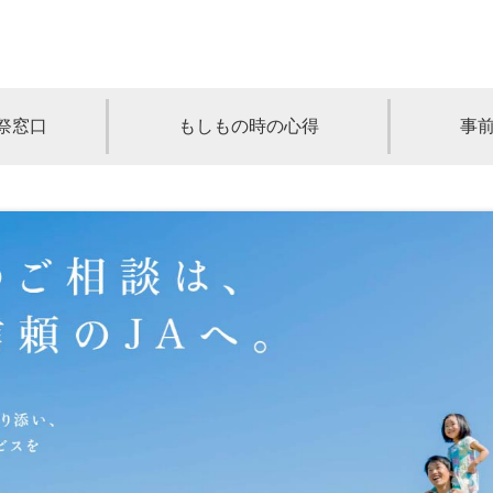
祭窓口
もしもの時の心得
事
青森
岩手
宮城
秋田
山形
奈川
千葉
埼玉
群馬
栃木
静岡
岐阜
三重
新潟
長野
京都
兵庫
奈良
滋賀
和歌山
岡山
山口
鳥取
島根
徳島
長崎
佐賀
熊本
大分
宮崎
鹿