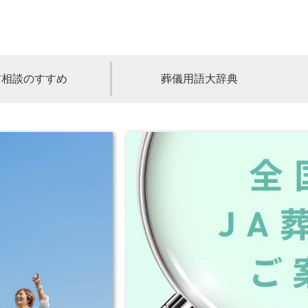
前相談のすすめ
葬儀用語大辞典
福島
茨城
山梨
福井
石川
富山
高知
愛媛
香川
児島
沖縄