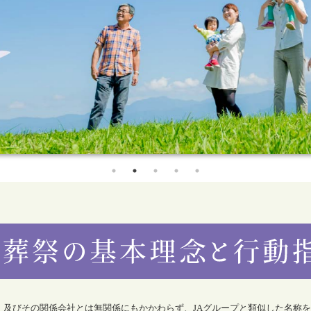
合）及びその関係会社とは無関係にもかかわらず、JAグループと類似した名称