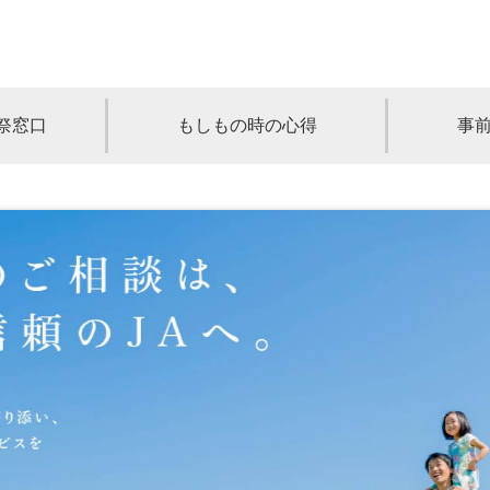
祭窓口
もしもの時の心得
事
青森
岩手
宮城
秋田
山形
奈川
千葉
埼玉
群馬
栃木
静岡
岐阜
三重
新潟
長野
京都
兵庫
奈良
滋賀
和歌山
岡山
山口
鳥取
島根
徳島
長崎
佐賀
熊本
大分
宮崎
鹿