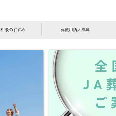
前相談のすすめ
葬儀用語大辞典
福島
茨城
山梨
福井
石川
富山
高知
愛媛
香川
児島
沖縄