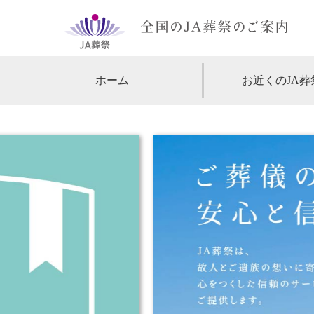
ホーム
お近くのJA葬
【北海道・東北】
北海道
【関東】
東京
神
【中部・甲信越】
愛知
【関西】
大阪
【中国・四国】
広島
【九州・沖縄】
福岡