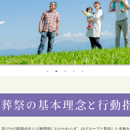
合）及びその関係会社とは無関係にもかかわらず、JAグループと類似した名称