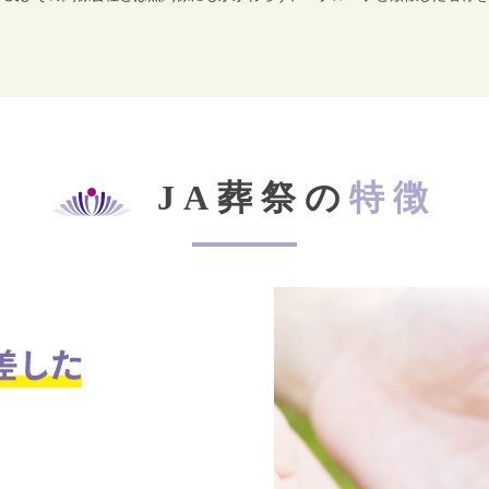
JA葬祭の
特徴