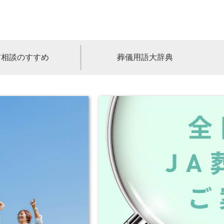
前相談のすすめ
葬儀用語大辞典
福島
茨城
山梨
福井
石川
富山
高知
愛媛
香川
児島
沖縄