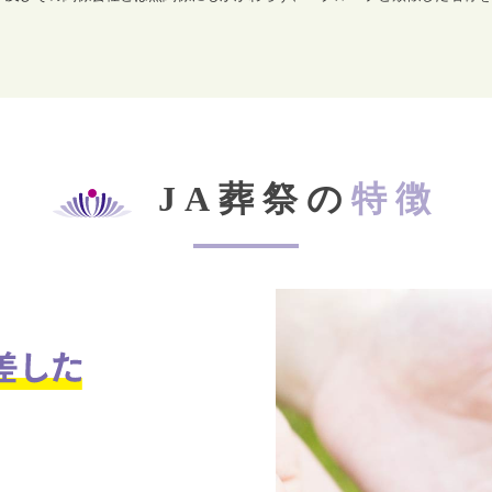
JA葬祭の
特徴