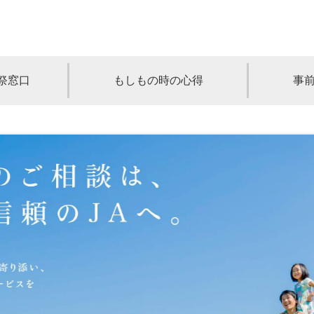
祭窓口
もしもの時の心得
事
青森
岩手
宮城
秋田
山形
奈川
千葉
埼玉
群馬
栃木
静岡
岐阜
三重
新潟
長野
京都
兵庫
奈良
滋賀
和歌山
岡山
山口
鳥取
島根
徳島
長崎
佐賀
熊本
大分
宮崎
鹿