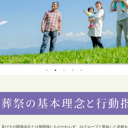
合）及びその関係会社とは無関係にもかかわらず、JAグループと類似した名称