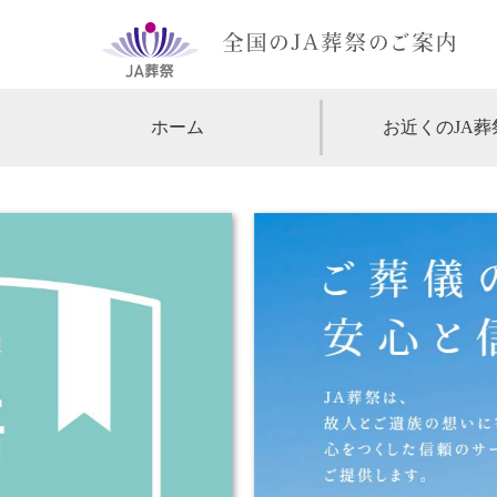
ホーム
お近くのJA葬
【北海道・東北】
北海道
【関東】
東京
神
【中部・甲信越】
愛知
【関西】
大阪
【中国・四国】
広島
【九州・沖縄】
福岡