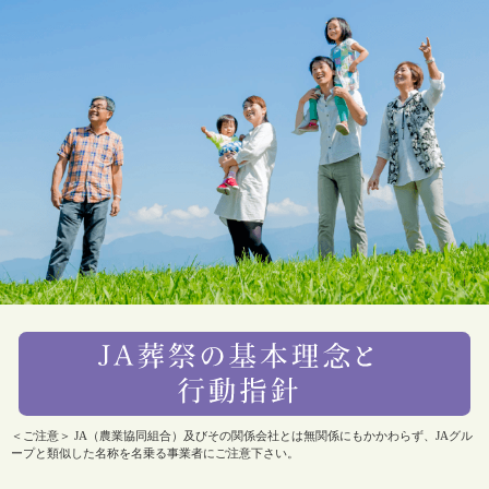
＜ご注意＞ JA（農業協同組合）及びその関係会社とは無関係にもかかわらず、JAグル
ープと類似した名称を名乗る事業者にご注意下さい。