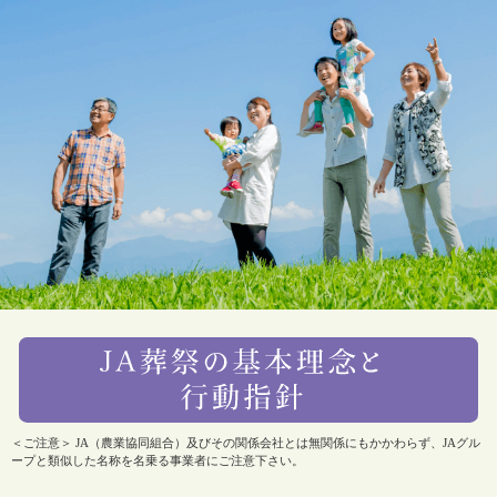
＜ご注意＞ JA（農業協同組合）及びその関係会社とは無関係にもかかわらず、JAグル
ープと類似した名称を名乗る事業者にご注意下さい。