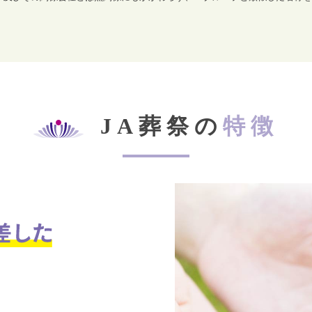
JA葬祭の
特徴