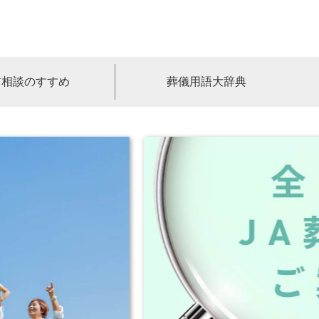
前相談のすすめ
葬儀用語大辞典
福島
茨城
山梨
福井
石川
富山
高知
愛媛
香川
児島
沖縄