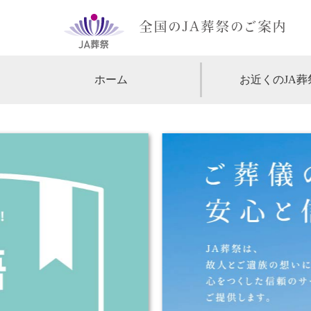
ホーム
お近くのJA葬
【北海道・東北】
北海道
【関東】
東京
神
【中部・甲信越】
愛知
【関西】
大阪
【中国・四国】
広島
【九州・沖縄】
福岡