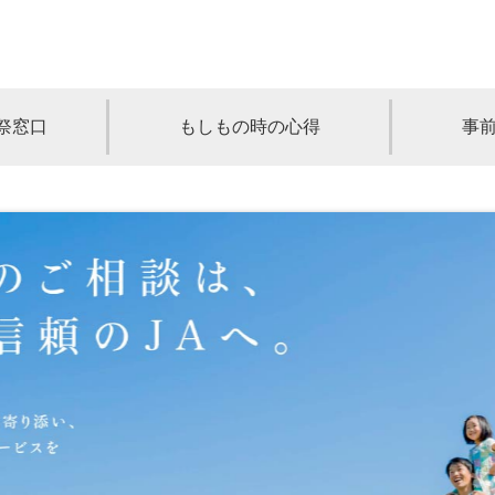
祭窓口
もしもの時の心得
事
青森
岩手
宮城
秋田
山形
奈川
千葉
埼玉
群馬
栃木
静岡
岐阜
三重
新潟
長野
京都
兵庫
奈良
滋賀
和歌山
岡山
山口
鳥取
島根
徳島
長崎
佐賀
熊本
大分
宮崎
鹿