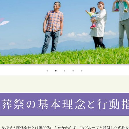
合）及びその関係会社とは無関係にもかかわらず、JAグループと類似した名称