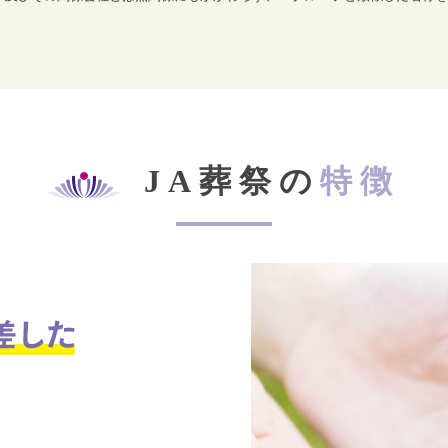
JA葬祭の
特徴