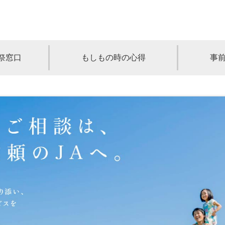
祭窓口
もしもの時の心得
事
青森
岩手
宮城
秋田
山形
奈川
千葉
埼玉
群馬
栃木
静岡
岐阜
三重
新潟
長野
京都
兵庫
奈良
滋賀
和歌山
岡山
山口
鳥取
島根
徳島
長崎
佐賀
熊本
大分
宮崎
鹿