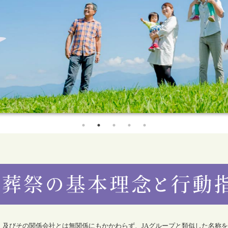
合）及びその関係会社とは無関係にもかかわらず、JAグループと類似した名称