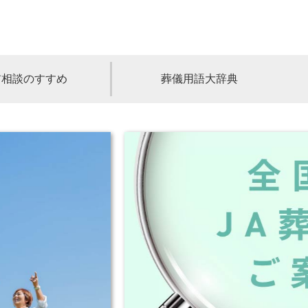
前相談のすすめ
葬儀用語大辞典
福島
茨城
山梨
福井
石川
富山
高知
愛媛
香川
児島
沖縄