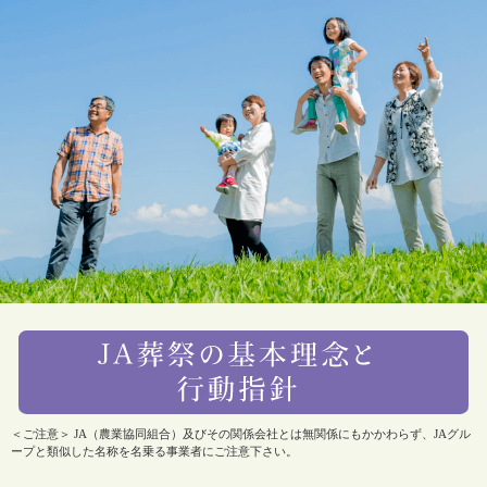
＜ご注意＞ JA（農業協同組合）及びその関係会社とは無関係にもかかわらず、JAグル
ープと類似した名称を名乗る事業者にご注意下さい。