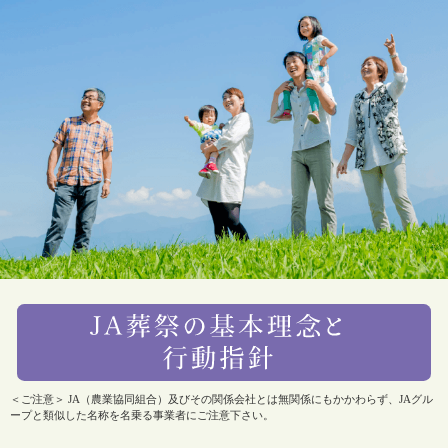
＜ご注意＞ JA（農業協同組合）及びその関係会社とは無関係にもかかわらず、JAグル
ープと類似した名称を名乗る事業者にご注意下さい。