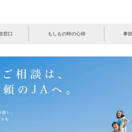
祭窓口
もしもの時の心得
事
青森
岩手
宮城
秋田
山形
奈川
千葉
埼玉
群馬
栃木
静岡
岐阜
三重
新潟
長野
京都
兵庫
奈良
滋賀
和歌山
岡山
山口
鳥取
島根
徳島
長崎
佐賀
熊本
大分
宮崎
鹿