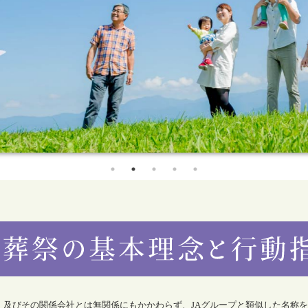
合）及びその関係会社とは無関係にもかかわらず、JAグループと類似した名称