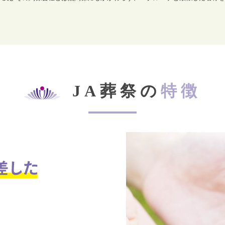
JA葬祭の
特徴