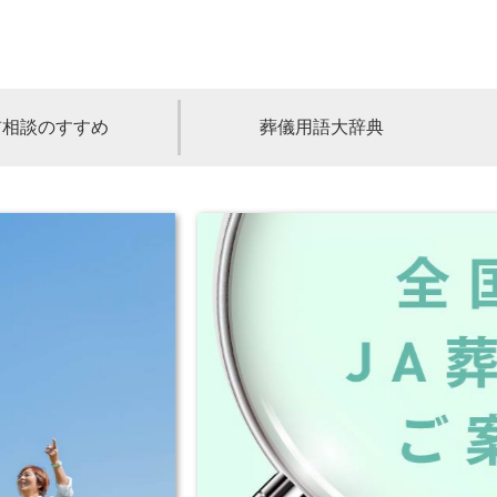
前相談のすすめ
葬儀用語大辞典
福島
茨城
山梨
福井
石川
富山
高知
愛媛
香川
児島
沖縄