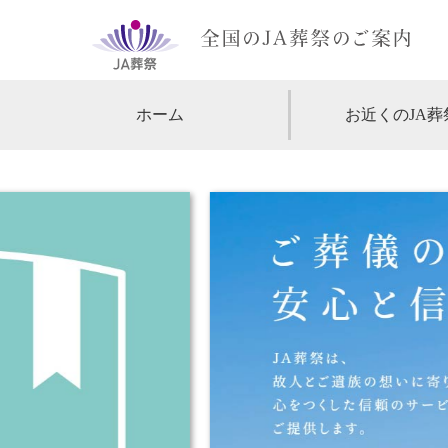
ホーム
お近くのJA葬
【北海道・東北】
北海道
【関東】
東京
神
【中部・甲信越】
愛知
【関西】
大阪
【中国・四国】
広島
【九州・沖縄】
福岡