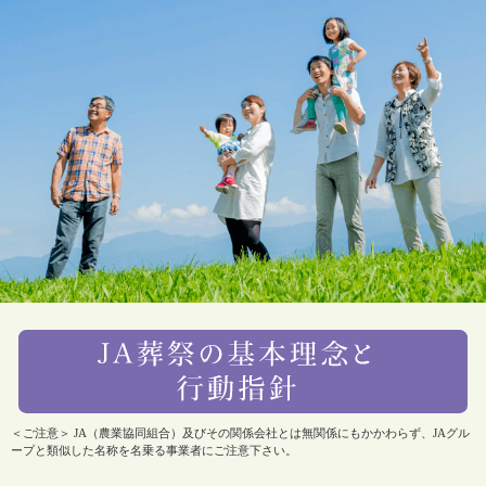
＜ご注意＞ JA（農業協同組合）及びその関係会社とは無関係にもかかわらず、JAグル
ープと類似した名称を名乗る事業者にご注意下さい。