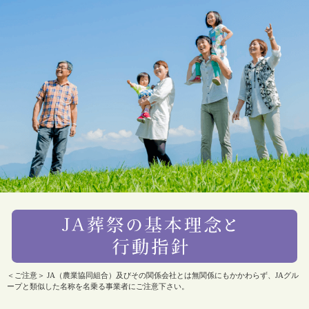
＜ご注意＞ JA（農業協同組合）及びその関係会社とは無関係にもかかわらず、JAグル
ープと類似した名称を名乗る事業者にご注意下さい。