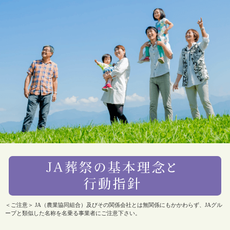
＜ご注意＞ JA（農業協同組合）及びその関係会社とは無関係にもかかわらず、JAグル
ープと類似した名称を名乗る事業者にご注意下さい。