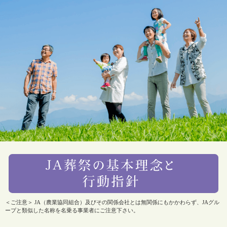
＜ご注意＞ JA（農業協同組合）及びその関係会社とは無関係にもかかわらず、JAグル
ープと類似した名称を名乗る事業者にご注意下さい。