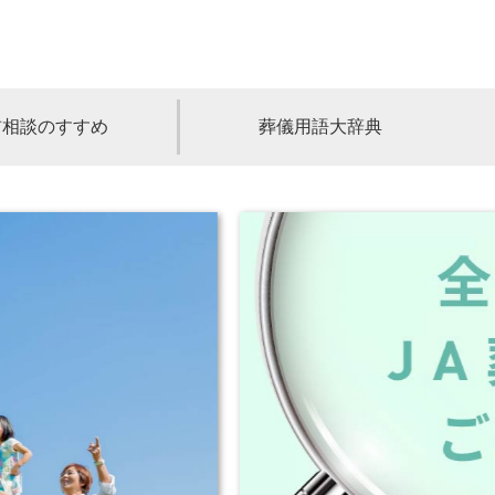
前相談のすすめ
葬儀用語大辞典
福島
茨城
山梨
福井
石川
富山
高知
愛媛
香川
児島
沖縄