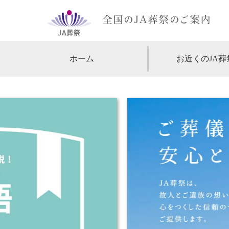
ホーム
お近くのJA葬
【北海道・東北】
北海道
【関東】
東京
神
【中部・甲信越】
愛知
【関西】
大阪
【中国・四国】
広島
【九州・沖縄】
福岡