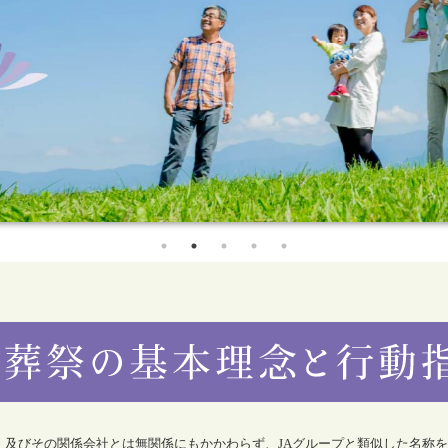
合）及びその関係会社とは無関係にもかかわらず、JAグループと類似した名称