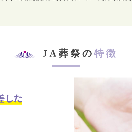
JA葬祭の
特徴