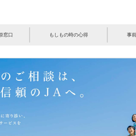
祭窓口
もしもの時の心得
事
青森
岩手
宮城
秋田
山形
奈川
千葉
埼玉
群馬
栃木
静岡
岐阜
三重
新潟
長野
京都
兵庫
奈良
滋賀
和歌山
岡山
山口
鳥取
島根
徳島
長崎
佐賀
熊本
大分
宮崎
鹿