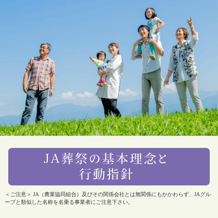
＜ご注意＞ JA（農業協同組合）及びその関係会社とは無関係にもかかわらず、JAグル
ープと類似した名称を名乗る事業者にご注意下さい。