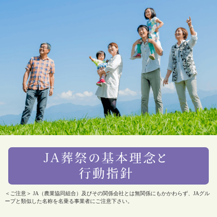
＜ご注意＞ JA（農業協同組合）及びその関係会社とは無関係にもかかわらず、JAグル
ープと類似した名称を名乗る事業者にご注意下さい。