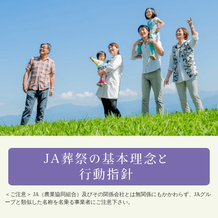
＜ご注意＞ JA（農業協同組合）及びその関係会社とは無関係にもかかわらず、JAグル
ープと類似した名称を名乗る事業者にご注意下さい。