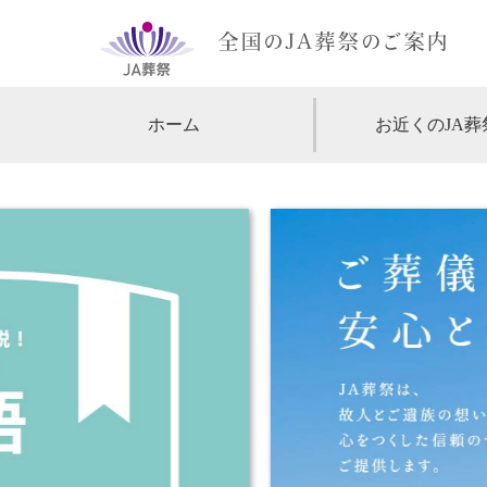
ホーム
お近くのJA葬
【北海道・東北】
北海道
【関東】
東京
神
【中部・甲信越】
愛知
【関西】
大阪
【中国・四国】
広島
【九州・沖縄】
福岡