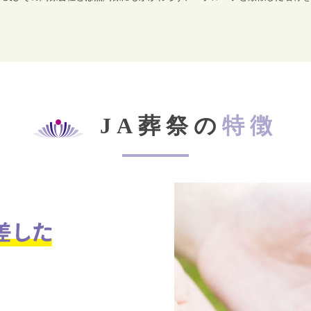
JA葬祭の
特徴