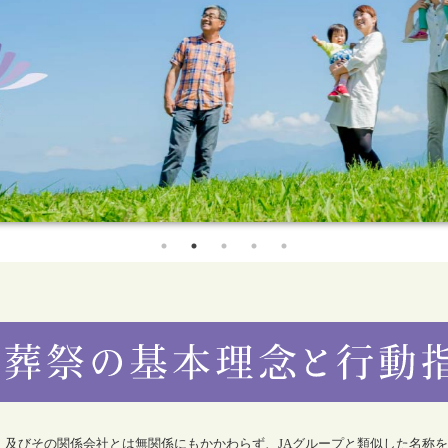
合）及びその関係会社とは無関係にもかかわらず、JAグループと類似した名称