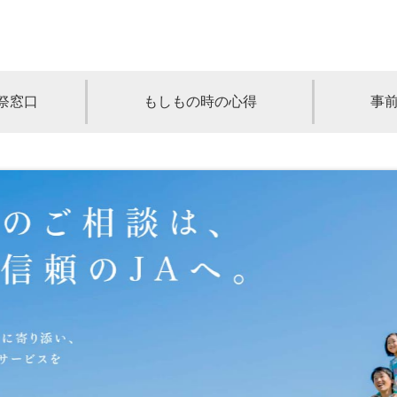
祭窓口
もしもの時の心得
事
青森
岩手
宮城
秋田
山形
奈川
千葉
埼玉
群馬
栃木
静岡
岐阜
三重
新潟
長野
京都
兵庫
奈良
滋賀
和歌山
岡山
山口
鳥取
島根
徳島
長崎
佐賀
熊本
大分
宮崎
鹿