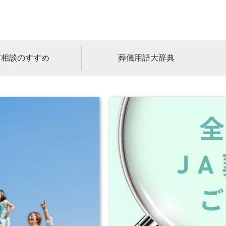
前相談のすすめ
葬儀用語大辞典
福島
茨城
山梨
福井
石川
富山
高知
愛媛
香川
児島
沖縄