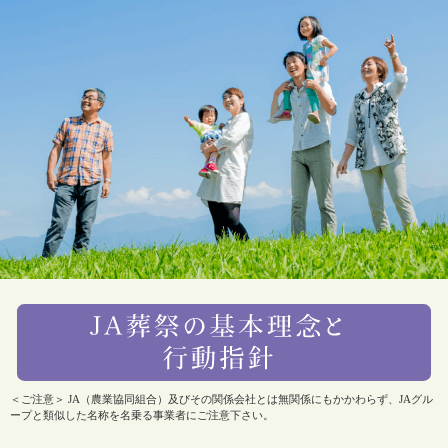
＜ご注意＞ JA（農業協同組合）及びその関係会社とは無関係にもかかわらず、JAグル
ープと類似した名称を名乗る事業者にご注意下さい。