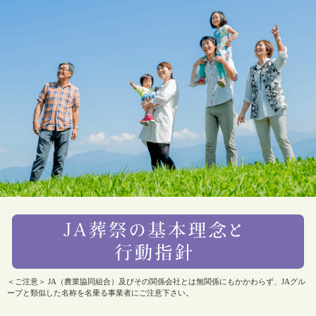
＜ご注意＞ JA（農業協同組合）及びその関係会社とは無関係にもかかわらず、JAグル
ープと類似した名称を名乗る事業者にご注意下さい。