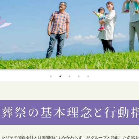
合）及びその関係会社とは無関係にもかかわらず、JAグループと類似した名称